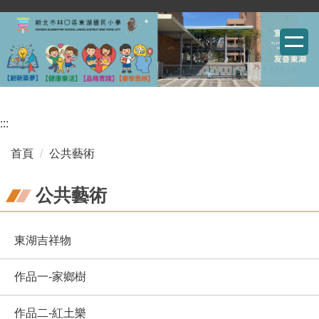
跳
到
主
要
內
容
:::
區
首頁
公共藝術
公共藝術
東湖吉祥物
作品一-家鄉樹
作品二-紅土樂