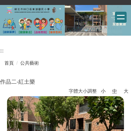
跳
到
主
要
內
容
:::
區
首頁
公共藝術
作品二-紅土樂
字體大小調整
小
中
大