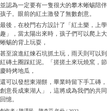
並認為一定要有一隻很大的攀木蜥蜴陪伴
孩子。眼前的紅土激發了無數創意。
最後，在校門右方設計了「紅土樂，上學
趣」，當太陽出來時，孩子們可以爬上大
蜥蜴的背上玩耍，
甚至滾進紅煉石坑抓土玩，雨天則可以到
紅磚土圈踩紅泥。「搓搓土來玩燒窯，節
慶時烤地瓜，
還可以發想東湖餅，畢業時留下手工磚，
創意長成東湖人」，這將成為我們的共同
回憶。
創作者 / 陳澤民、陳杏芬 年份 / 2022