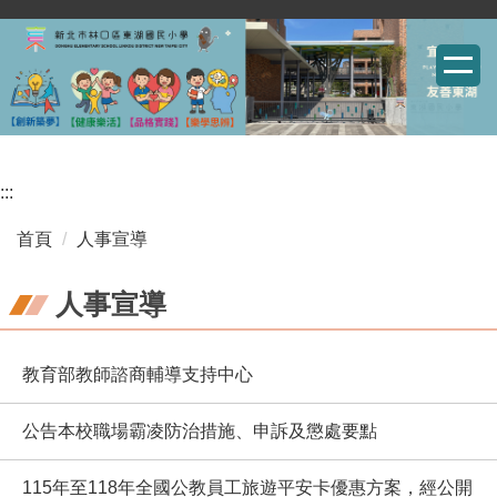
跳
到
主
要
內
容
:::
區
首頁
人事宣導
人事宣導
教育部教師諮商輔導支持中心
公告本校職場霸凌防治措施、申訴及懲處要點
115年至118年全國公教員工旅遊平安卡優惠方案，經公開